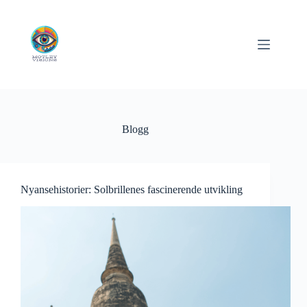
Hopp
til
innholdet
Blogg
Nyansehistorier: Solbrillenes fascinerende utvikling